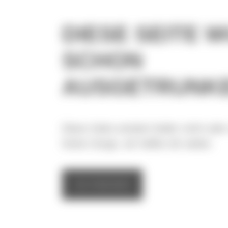
DIESE SEITE 
SCHON
AUSGETRUNKE
Diese Seite existiert leider nicht od
Keine Sorge, wir helfen dir weiter.
Zur Startseite