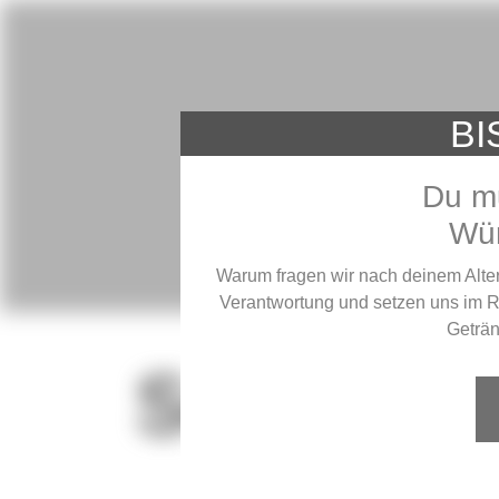
BI
Du mu
Wür
Warum fragen wir nach deinem Alter
Verantwortung und setzen uns im 
Geträn
Seite we