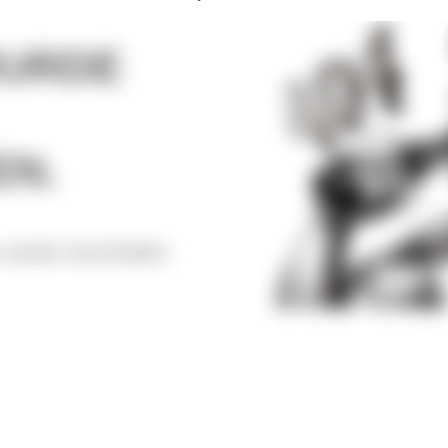
WURDE
N.
er wurde verschoben.